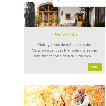
i
g
u
n
g
s
Der Verein
a
u
Getragen von dem Gedanken der
s
Verantwortung des Menschen für seinen
w
natürlichen sozialen und kulturellen …
a
h
mehr ...
l