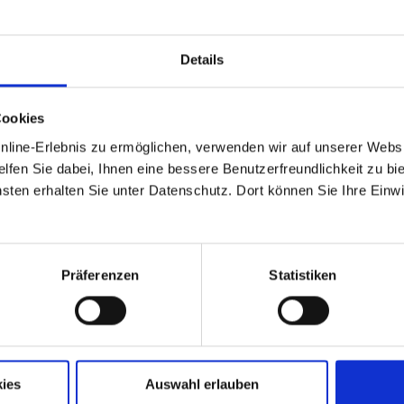
lso nicht Millionär sein. Bereits mit einem Betrag von
 starten. Mit nur 2.000 Euro können Sie bereits mit dem
 Stiftung unterstützen. Steuerlich können Sie bis zu 100
Details
ommens- und somit steuermindernd geltend machen.
tartkapital ausgestattet haben, können Sie das
Cookies
nach Ihrem Tode durch entsprechende testamentarische
as Stiftungskapital durch so genannte Zustiftungen
ine-Erlebnis zu ermöglichen, verwenden wir auf unserer Websi
lfen Sie dabei, Ihnen eine bessere Benutzerfreundlichkeit zu bie
en erhalten Sie unter Datenschutz. Dort können Sie Ihre Einwil
Stifter nicht nur das Gefühl, einen positiven und wichtigen
ägt darüber hinaus auch dazu bei, Ihr Ansehen in der
vatleute, sondern auch viele Unternehmer und
Präferenzen
Statistiken
 die Wertschätzung von Person, Betrieb und Unternehmen
ies
Auswahl erlauben