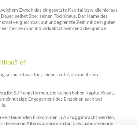
u welchem Zweck das eingesetzte Kapital bzw. die hieraus
 Dauer, selbst über seinen Tod hinaus. Der Name des
Denkmal vergleichbar, auf unbegrenzte Zeit mit dem guten
 ein Zeichen von Individualität, während die Spende
illionäre?
g sei nur etwas für „reiche Leute“, die mit ihrem
 es gibt Stiftungsformen, die keinen hohen Kapitaleinsatz
 gemeinnützige Engagement des Einzelnen auch bei
le.
zu versteuernden Einkommen in Abzug gebracht werden.
ür die eigene Altersvorsorge zu tun bzw. nahe stehende
iftung teilhaben zu lassen.