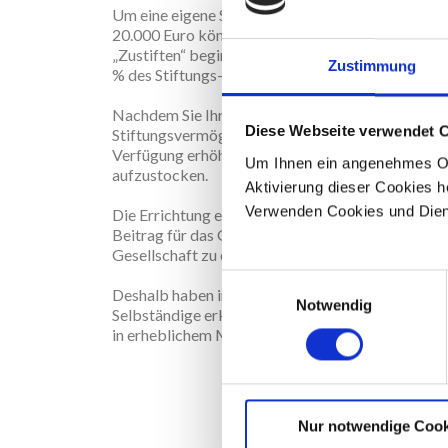
Um eine eigene Stiftung zu errichten, müssen Sie a
20.000 Euro können Sie mit einer eigenen Stiftung
„Zustiften“ beginnen, also eine bereits bestehende
Zustimmung
% des Stiftungs- bzw. Zustiftungskapitals eink
Nachdem Sie Ihre Stiftung mit dem notwendigen S
Diese Webseite verwendet 
Stiftungsvermögen jederzeit nachträglich, auch 
Verfügung erhöhen oder andere dazu ermuntern, d
Um Ihnen ein angenehmes Onl
aufzustocken.
Aktivierung dieser Cookies he
Verwenden Cookies und Dienst
Die Errichtung einer Stiftung vermittelt Ihnen als 
Beitrag für das Gemeinwohl zu leisten, sondern tr
Gesellschaft zu erhöhen.
E
Deshalb haben in der Vergangenheit nicht nur Pri
Notwendig
i
Selbständige erkannt, dass eine eigene Stiftung
n
in erheblichem Maße steigert.
w
i
l
l
Nur notwendige Cook