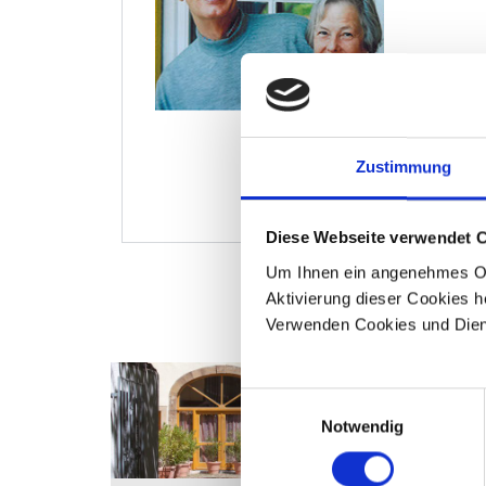
Zustimmung
Stiftungs
Diese Webseite verwendet 
Um Ihnen ein angenehmes Onl
Aktivierung dieser Cookies he
Verwenden Cookies und Dienst
E
Notwendig
i
n
w