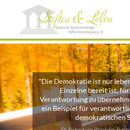
"Die Demokratie ist nur lebe
Einzelne bereit ist, fü
Verantwortung zu übernehme
ein Beispiel für verantwortl
demokratischen S
Dr. Richard von Weizäcker, Bundes