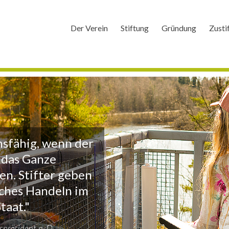
Der Verein
Stiftung
Gründung
Zusti
nsfähig, wenn der
r das Ganze
n. Stifter geben
iches Handeln im
taat."
präsident a. D.