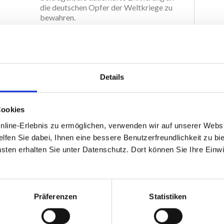
die deutschen Opfer der Weltkriege zu
bewahren.
Im Mittelpunkt steht dabei die
Förderung der Schul- und Jugendarbeit
des Volksbundes Deutscher
Kriegsgräberfürsorge.
Details
2009
gründung:
Cookies
ine-Erlebnis zu ermöglichen, verwenden wir auf unserer Websi
lfen Sie dabei, Ihnen eine bessere Benutzerfreundlichkeit zu bie
en erhalten Sie unter Datenschutz. Dort können Sie Ihre Einwil
Präferenzen
Statistiken