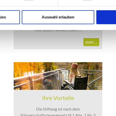
Warum stiften?
Bei den meisten Menschen, die gemeinnützige
ies
Auswahl erlauben
oder mildtätige Zwecke fördern oder aktuelle
Not lindern wollen, steht …
mehr ...
Ihre Vorteile
Die Stiftung ist nach dem
Körperschaftsteuergesetz (§ 1 Abs. 1 Nr. 5