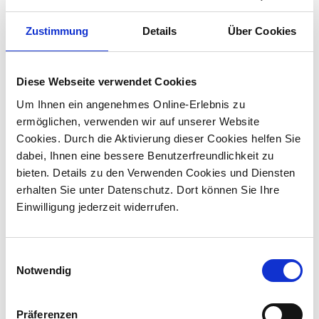
Zustimmung
Details
Über Cookies
Diese Webseite verwendet Cookies
Um Ihnen ein angenehmes Online-Erlebnis zu
ermöglichen, verwenden wir auf unserer Website
Warum stiften?
Cookies. Durch die Aktivierung dieser Cookies helfen Sie
dabei, Ihnen eine bessere Benutzerfreundlichkeit zu
Bei den meisten Menschen, die gemeinnützige oder
bieten. Details zu den Verwenden Cookies und Diensten
mildtätige Zwecke fördern oder aktuelle Not lindern
erhalten Sie unter Datenschutz. Dort können Sie Ihre
wollen, steht …
Einwilligung jederzeit widerrufen.
mehr ...
E
Notwendig
i
n
w
Präferenzen