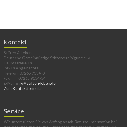
Kontakt
Stiften & Leben
Deutsche Gemeinnützige Stiftervereinigung e. V.
Hauptstraße 18
74918 Angelbachtal
Telefon: 07265 9134-0
Fax: 07265 9134-34
E-Mail:
info@stiften-leben.de
Zum Kontaktformular
Service
Wir unterstützen Sie von Anfang an mit Rat und Information bei
der Ideenfindung, bei der Suche nach geeigneten Zwecken und