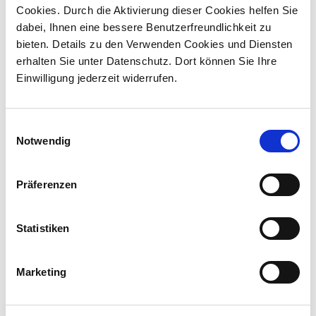
Cookies. Durch die Aktivierung dieser Cookies helfen Sie
dabei, Ihnen eine bessere Benutzerfreundlichkeit zu
bieten. Details zu den Verwenden Cookies und Diensten
erhalten Sie unter Datenschutz. Dort können Sie Ihre
Einwilligung jederzeit widerrufen.
Gründung einer Stiftung
E
Notwendig
i
Allgemein wird die Errichtung einer Stiftung aufgrund der
n
hiermit verbundenen organisatorischen, juristischen …
w
Präferenzen
i
mehr ...
l
l
Statistiken
i
g
Marketing
u
n
g