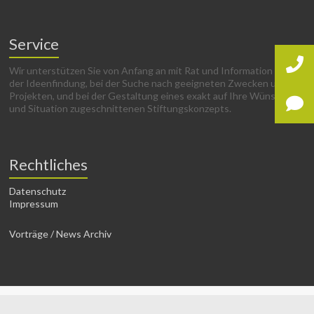
Service
Wir unterstützen Sie von Anfang an mit Rat und Information bei
der Ideenfindung, bei der Suche nach geeigneten Zwecken und
Projekten, und bei der Gestaltung eines exakt auf Ihre Wünsche
und Situation zugeschnittenen Stiftungskonzepts.
Rechtliches
Datenschutz
Impressum
Vorträge / News Archiv
Copyright © 2026
Stiften Leben