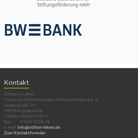
Kontakt
Stiften & Leben
Deutsche Gemeinnützige Stiftervereinigung e. V.
Hauptstraße 18
74918 Angelbachtal
Telefon: 07265 9134-0
Fax: 07265 9134-34
E-Mail:
info@stiften-leben.de
Zum Kontaktformular